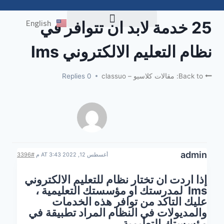
English
25 خدمة لابد ان تتوافر في
اختبار التوافق NELC
نظام التعليم الالكتروني lms
Back to: مقالات كلاسيو – classuo
0 Replies
admin
أغسطس 12, 2022 AT 3:43 م
#3396
إذا اردت ان تختار نظام للتعليم الالكتروني
lms لمدرستك او مؤسستك التعليمية ،
عليك التاكد من توافر هذه الخدمات
والمديولات في النظام المراد تطبيقة في
مؤسستك التعليمية