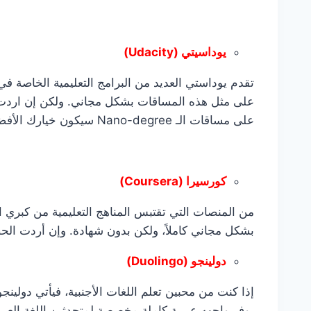
يوداسيتي (Udacity)
تقدم يوداستي العديد من البرامج التعليمية الخاصة ف
على مثل هذه المساقات بشكل مجاني. ولكن إن اردت
على مساقات الـ Nano-degree سيكون خيارك الأفضل
كورسيرا (
Coursera
)
من المنصات التي تقتبس المناهج التعليمية من كبري ا
بشكل مجاني كاملاً، ولكن بدون شهادة. وإن أردت ال
دولينجو (
Duolingo
)
إذا كنت من محبين تعلم اللغات الأجنبية، فيأتي دولينج
يوفر واجهه عربية كاملة مخصصة لمتحدثين اللغة العرب