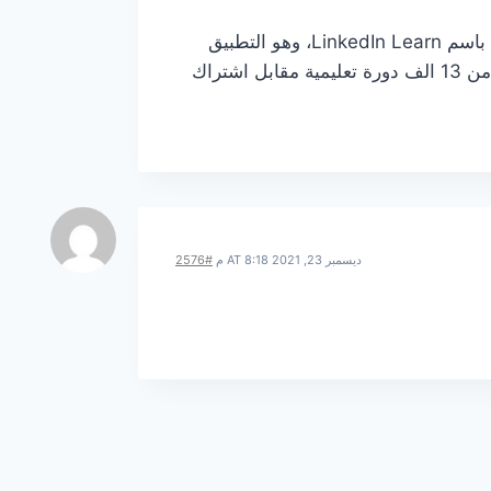
بعد أن استحوذت لينكدن على موقع ليندا Lynda التعليمي أطلقت الشركة المملوكة لمايكروسوفت تطبيقا جديدا للتعلم باسم LinkedIn Learn، وهو التطبيق
الذي يتيح للمستخدم دورات تعليمية في الإعلانات والتكنولوجيا وإدارة الأعمال، حيث يمكن للمستخدم الوصول إلى أكثر من 13 الف دورة تعليمية مقابل اشتراك
ديسمبر 23, 2021 AT 8:18 م
#2576